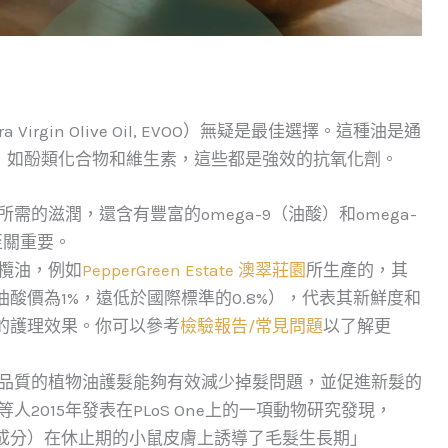
rgin Olive Oil, EVOO）無疑是最佳選擇。這種油是通
，如酚類化合物和維生素，這些都是強效的抗氧化劑。
需的滋潤，還含有豐富的omega-9（油酸）和omega-
至關重要。
欖油，例如
PepperGreen Estate 澳翠莊園
所生產的，其
酸價為1%，遠低於國際標準的0.8%），代表其新鮮度和
的護理效果。你可以參考
檢驗報告/常見問題
以了解更
高品質的植物油護髮能夠有效減少掉髮問題，並促進新髮的
人2015年發表在PLoS One上的一項動物研究發現，
成分）在休止期的小鼠皮膚上誘導了毛髮生長期」