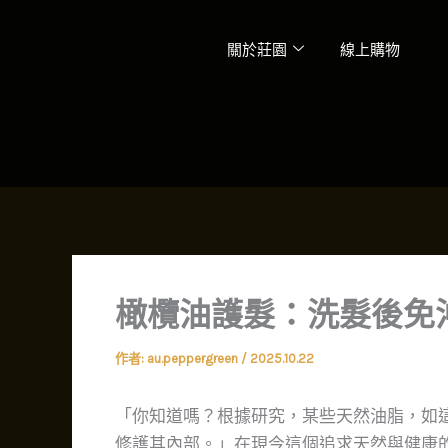
跳
至
關於莊園
線上購物
主
要
內
容
橄欖油護髮：洗髮後免
作者:
au.peppergreen
/
2025.10.22
「你知道嗎？根據研究，某些天然油脂，如
修護其內部。」在現今這個追求天然與健康