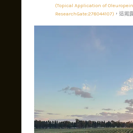
(Topical Application of Oleurope
ResearchGate:278044107)
，這揭