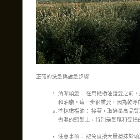
正確的洗髮與護髮步驟
清潔頭髮： 在用橄欖油護髮之前
和油脂。這一步很重要，因為乾淨
塗抹橄欖油： 接著，取適量高品質
微濕的頭髮上，特別是髮尾和受損
注意事項： 避免直接大量塗抹於