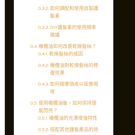
如何調配和使用自製護
髮素
DIY護髮素的使用頻率
建議
橄欖油如何改善乾燥髮絲？
乾燥髮絲的成因
橄欖油對乾燥髮絲的修
復效果
如何按摩頭皮以促進吸
收
使用橄欖油後，如何保持頭
髮閃亮？
橄欖油的光澤增強特性
搭配其他護髮產品的效