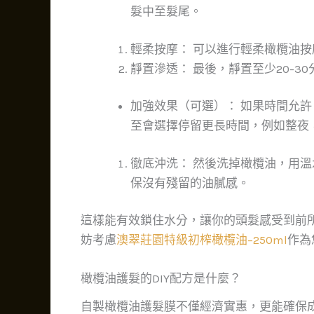
髮中至髮尾。
輕柔按摩： 可以進行輕柔橄欖油
靜置滲透： 最後，靜置至少20-30
加強效果（可選）： 如果時間允
至會選擇停留更長時間，例如整夜
徹底沖洗： 然後洗掉橄欖油，用
保沒有殘留的油膩感。
這樣能有效鎖住水分，讓你的頭髮感受到前
妨考慮
澳翠莊園特級初榨橄欖油–250ml
作為
橄欖油護髮的DIY配方是什麼？
自製橄欖油護髮膜不僅經濟實惠，更能確保