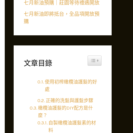
七月新油預購｜莊園等待禮遇開放
七月新油即將抵台，全品項開放預
購
Toggle Table of Content
文章目錄
使用初榨橄欖油護髮的好
處
正確的洗髮與護髮步驟
橄欖油護髮的DIY配方是什
麼？
自製橄欖油護髮素的材
料