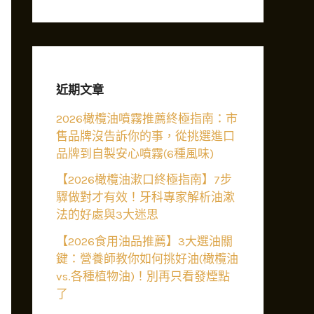
近期文章
2026橄欖油噴霧推薦終極指南：市
售品牌沒告訴你的事，從挑選進口
品牌到自製安心噴霧(6種風味)
【2026橄欖油漱口終極指南】7步
驟做對才有效！牙科專家解析油漱
法的好處與3大迷思
【2026食用油品推薦】3大選油關
鍵：營養師教你如何挑好油(橄欖油
vs.各種植物油)！別再只看發煙點
了