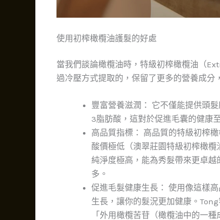
使用初榨橄欖油護髮的好處
當我們談論橄欖油時，特級初榨橄欖油（Extra Vi
過冷壓方式提取的，保留了更多的營養成分
豐富營養滋潤： 它不僅能提供頭髮所
3脂肪酸，這對於促進毛囊的健康
高品質指標： 高品質的特級初榨橄
酸價極低（澳翠莊園特級初榨橄欖油
純淨度極高，能為秀髮帶來更卓越
多。
促進毛髮健康生長： 使用像這樣
生長，讓你的髮況更加健康。Tong等
「外用橄欖苦苷（橄欖油中的一種