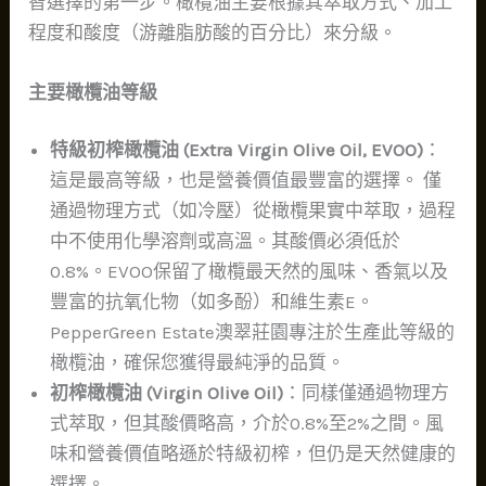
智選擇的第一步。橄欖油主要根據其萃取方式、加工
程度和酸度（游離脂肪酸的百分比）來分級。
主要橄欖油等級
特級初榨橄欖油 (Extra Virgin Olive Oil, EVOO)
：
這是最高等級，也是營養價值最豐富的選擇。 僅
通過物理方式（如冷壓）從橄欖果實中萃取，過程
中不使用化學溶劑或高溫。其酸價必須低於
0.8%。EVOO保留了橄欖最天然的風味、香氣以及
豐富的抗氧化物（如多酚）和維生素E。
PepperGreen Estate澳翠莊園專注於生產此等級的
橄欖油，確保您獲得最純淨的品質。
初榨橄欖油 (Virgin Olive Oil)
：同樣僅通過物理方
式萃取，但其酸價略高，介於0.8%至2%之間。風
味和營養價值略遜於特級初榨，但仍是天然健康的
選擇。