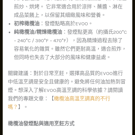
煎炒、烘烤。 它非常適合用於涼拌、蘸醬、淋在
成品菜餚上，以保留其細緻風味和營養。
初榨橄欖油
：發煙點略高於EVOO。
純橄欖油/精煉橄欖油
：發煙點更高（約攝氏200°C
– 240°C / 390°F – 470°F），因為精煉過程去除了
容易氧化的雜質。雖然它們更耐高溫，適合煎炸，
但同時也失去了大部分的風味和健康益處。
關鍵建議：對於日常烹飪，選擇高品質的EVOO進行
中低溫烹調是安全且健康的。避免將任何油加熱到冒
煙。想深入了解EVOO高溫烹調的科學依據？請閱讀
我們的專題文章：【
橄欖油高溫烹調真的不行
嗎？
】。
橄欖油發煙點與適用烹飪方式