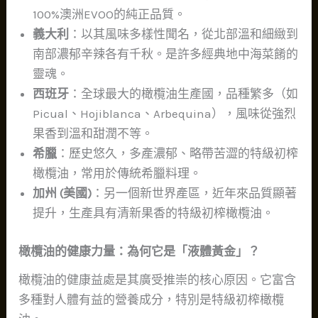
100%澳洲EVOO的純正品質。
義大利
：以其風味多樣性聞名，從北部溫和細緻到
南部濃郁辛辣各有千秋。是許多經典地中海菜餚的
靈魂。
西班牙
：全球最大的橄欖油生產國，品種繁多（如
Picual、Hojiblanca、Arbequina），風味從強烈
果香到溫和甜潤不等。
希臘
：歷史悠久，多產濃郁、略帶苦澀的特級初榨
橄欖油，常用於傳統希臘料理。
加州 (美國)
：另一個新世界產區，近年來品質顯著
提升，生產具有清新果香的特級初榨橄欖油。
橄欖油的健康力量：為何它是「液體黃金」？
橄欖油的健康益處是其廣受推崇的核心原因。它富含
多種對人體有益的營養成分，特別是特級初榨橄欖