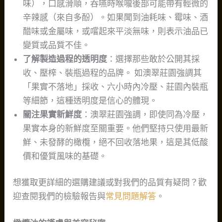
味），口感滑順，吞嚥時喉嚨後部可能帶有輕微的
辛辣感（來自多酚）。如果聞到油耗味、霉味、酒
醋味或金屬味，或嚐起來平淡無味，則表示油品已
變質或品質不佳。
了解製造過程的透明度
：選擇那些敢於公開其採
收、壓榨、裝瓶過程的品牌。 如澳翠莊園強調其
「果實不落地」採收、六小時內冷壓、莊園內裝瓶
等細節，這種透明度是信心的體現。
關注果實新鮮度
：澳翠莊園強調，即使同為冷壓，
果實本身的新鮮度至關重要。他們堅持只使用最新
鮮、未發酵的橄欖，絕不回收落地果，這是其低酸
價和優質風味的基礎。
想獲取更詳細的選購建議或對我們的品質有疑問？歡
迎查閱我們的檢驗報告與
常見問題解答
。