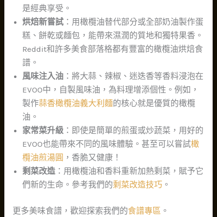
是經典享受。
烘焙新嘗試
：用橄欖油替代部分或全部奶油製作蛋
糕、餅乾或麵包，能帶來濕潤的質地和獨特果香。
Reddit和許多美食部落格都有豐富的橄欖油烘焙食
譜。
風味注入油
：將大蒜、辣椒、迷迭香等香料浸泡在
EVOO中，自製風味油，為料理增添個性。例如，
製作
蒜香橄欖油義大利麵
的核心就是優質的橄欖
油。
家常菜升級
：即使是簡單的煎蛋或炒蔬菜，用好的
EVOO也能帶來不同的風味體驗。甚至可以嘗試
橄
欖油煎湯圓
，香脆又健康！
剩菜改造
：用橄欖油和香料重新加熱剩菜，賦予它
們新的生命。參考我們的
剩菜改造技巧
。
更多美味食譜，歡迎探索我們的
食譜專區
。