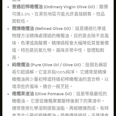
普通初榨橄欖油 (Ordinary Virgin Olive Oil)
：酸價
可達3.3%，在某些地區可能允許直接銷售，但品
質較低。
精煉橄欖油 (Refined Olive Oil)
：這是通過化學或
物理方法精煉處理過的橄欖油，目的是去除不良風
味、色澤或高酸價。精煉過程會大幅降低其營養價
值，特別是抗氧化物。風味非常中性，發煙點較
高。
純橄欖油 (Pure Olive Oil / Olive Oil)
：這個名稱容
易引起誤解，它並非指100%純淨。 它通常是精煉
橄欖油與少量初榨或特級初榨橄欖油的混合物，以
增添些許風味。適合一般烹飪。
橄欖果渣油 (Olive Pomace Oil)
：這是等級最低的
橄欖油。 它是從橄欖果實壓榨後剩下的果渣中，
通常使用化學溶劑提取油脂，再經精煉而成，有時
會混合少量初榨橄欖油。營養價值極低，不建議食