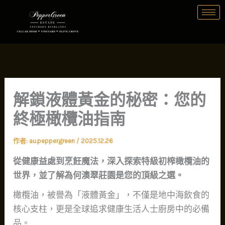
跳
至
主
要
內
容
解鎖液體黃金的秘密：您的
終極橄欖油指南
作者:
au.peppergreen
/
2025.12.26
從健康益處到烹飪魔法，深入探索特級初榨橄欖油的
世界，並了解為何澳翠莊園是您的頂級之選。
橄欖油，被譽為「液體黃金」，不僅是地中海飲食的
核心支柱，更是全球追求健康生活人士廚房中的必備
品。