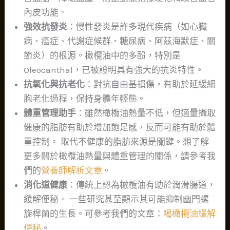
內皮功能。
強效抗發炎
：慢性發炎是許多現代疾病（如心臟
病、癌症、代謝症候群、糖尿病、阿茲海默症、關
節炎）的根源。橄欖油中的多酚，特別是
Oleocanthal，已被證明具有強大的抗炎特性。
抗氧化與抗老化
：對抗自由基損傷，有助於延緩細
胞老化過程，保持身體年輕態。
體重管理助手
：雖然橄欖油熱量不低，但適量攝取
健康的脂肪有助於增加飽足感，反而可能有助於體
重控制。 取代不健康的脂肪來源是關鍵。想了解
更多關於橄欖油熱量與體重管理的關係，請參考我
們的
營養師解析文章
。
消化道健康
：傳統上認為橄欖油有助於潤滑腸道，
緩解便秘。 一些研究甚至顯示其可能抑制幽門螺
旋桿菌的生長。可參考我們的文章：
喝橄欖油緩解
便秘
。