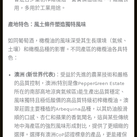
用，多用於工業用途。
產地特色：風土條件塑造獨特風味
如同葡萄酒，橄欖油的風味深受其生長環境（氣候、
土壤）和橄欖品種的影響。不同產區的橄欖油各具特
色：
澳洲 (新世界代表)
：受益於先進的農業技術和嚴格
的品質控制，澳洲(特別是像PepperGreen Estate
所在的南部高地涼爽氣候區)能生產出品質穩定、
風味獨特且極低酸價的高品質特級初榨橄欖油。澳
翠莊園主要種植的Arbequina品種，以其奶油般滑
順的口感、杏仁和蘋果的香氣聞名，這與某些傳統
地中海產區的強烈風味形成對比，提供了更細緻的
選擇。選擇有澳洲CoP認證標章的產品，更能確保