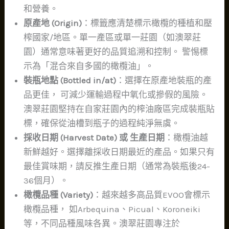
和營養。
原產地 (Origin)
：標籤應清楚標示橄欖的種植和壓
榨國家/地區。單一產區或單一莊園（如澳翠莊
園）通常意味著更好的品質追溯和控制。 警惕標
示為「混合來自多國的橄欖油」。
裝瓶地點 (Bottled in/at)
：選擇在原產地裝瓶的產
品更佳， 可減少運輸過程中氧化或摻假的風險。
澳翠莊園堅持在自家莊園內的榨油廠區完成裝瓶貼
標，確保從油槽到瓶子的過程純淨無虞。
採收日期 (Harvest Date) 或 生產日期
：橄欖油越
新鮮越好。選擇離採收日期最近的產品。如果只有
最佳賞味期，請反推生產日期（通常為裝瓶後24-
36個月）。
橄欖品種 (Variety)
：越來越多高品質EVOO會標示
橄欖品種， 如Arbequina、Picual、Koroneiki
等，不同品種風味各異。澳翠莊園專注於