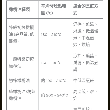
平均發煙點範
適合的烹飪方
橄欖油種類
圍 (°C)
式
涼拌、蘸醬、
特級初榨橄欖
淋灑、低溫慢
油 (高品質, 低
180 – 210°C
煮、中溫煎
酸價)
炒、烘焙
涼拌、蘸醬、
一般特級初榨
160 – 190°C
淋灑、低溫烹
橄欖油
調
初榨橄欖油
約 190 – 210°C
中低溫烹飪
純橄欖油/精煉
高溫煎、炒、
約 200 – 240°C
橄欖油
炸
主要用於工