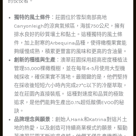
的佼佼者。
獨特的風土條件
：莊園位於雪梨南部高地
Canyonleigh的涼爽氣候區，海拔750公尺，擁有
排水良好的砂質壤土和黏土。這種獨特的風土條
件，加上耐寒的Arbequina品種，使得橄欖果實能
夠緩慢成熟，積累更豐富的風味和更高的含油量。
創新的種植與生產
：澳翠莊園採用超高密度種植法
管理55,000棵橄欖樹，並在每年4-5月使用大型機
械採收，確保果實不落地。最關鍵的是，他們堅持
在採收後短短六小時內完成27°C以下的冷壓萃取，
並在莊園內直接裝瓶。 這種對速度和品質的極致
追求，是他們能夠生產出0.1%超低酸價EVOO的秘
訣。
品牌理念與願景
：創始人Hank和Katrina對這片土
地的熱愛，以及創造可持續商業模式的願景，驅動