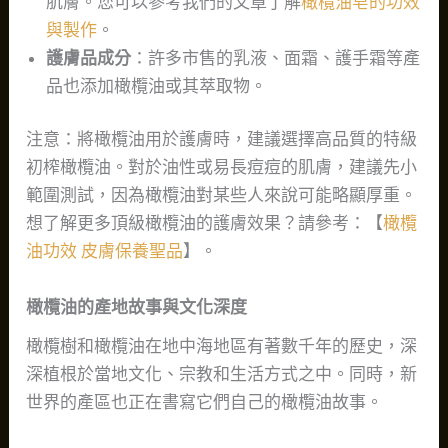
肌膚。您可以參考我們的文章了解
橄欖油皂的功效
與製作
。
護膚品成分
：許多市售的乳液、面霜、護手霜等產
品也添加橄欖油或其萃取物。
注意：將橄欖油用於護膚時，建議選擇高品質的特級
初榨橄欖油。對於油性或易長痘痘的肌膚，建議先小
範圍測試，因為橄欖油對某些人來說可能略顯厚重。
想了解更多頂級橄欖油的護膚效果？請參考：【
橄欖
油功效 皮膚保養聖品
】。
橄欖油的產地故事與文化深度
橄欖樹和橄欖油在地中海地區有著數千年的歷史，深
深植根於當地文化、宗教和生活方式之中。同時，新
世界的產區也正在書寫它們自己的橄欖油故事。