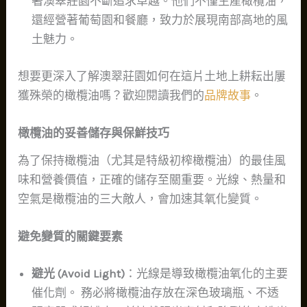
著澳翠莊園不斷追求卓越。他們不僅生產橄欖油，
還經營著葡萄園和餐廳，致力於展現南部高地的風
土魅力。
想要更深入了解澳翠莊園如何在這片土地上耕耘出屢
獲殊榮的橄欖油嗎？歡迎閱讀我們的
品牌故事
。
橄欖油的妥善儲存與保鮮技巧
為了保持橄欖油（尤其是特級初榨橄欖油）的最佳風
味和營養價值，正確的儲存至關重要。光線、熱量和
空氣是橄欖油的三大敵人，會加速其氧化變質。
避免變質的關鍵要素
避光 (Avoid Light)
：光線是導致橄欖油氧化的主要
催化劑。 務必將橄欖油存放在深色玻璃瓶、不透