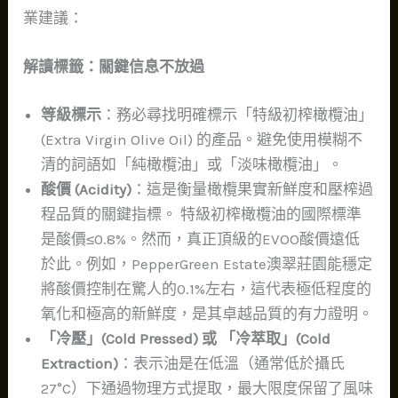
業建議：
解讀標籤：關鍵信息不放過
等級標示
：務必尋找明確標示「特級初榨橄欖油」
(Extra Virgin Olive Oil) 的產品。避免使用模糊不
清的詞語如「純橄欖油」或「淡味橄欖油」。
酸價 (Acidity)
：這是衡量橄欖果實新鮮度和壓榨過
程品質的關鍵指標。 特級初榨橄欖油的國際標準
是酸價≤0.8%。然而，真正頂級的EVOO酸價遠低
於此。例如，PepperGreen Estate澳翠莊園能穩定
將酸價控制在驚人的0.1%左右，這代表極低程度的
氧化和極高的新鮮度，是其卓越品質的有力證明。
「冷壓」(Cold Pressed) 或 「冷萃取」(Cold
Extraction)
：表示油是在低溫（通常低於攝氏
27°C）下通過物理方式提取，最大限度保留了風味