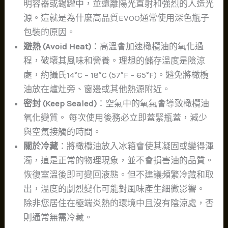
明容器或錫罐中，並遠離陽光直射和強烈的人造光
源。這就是為什麼高品質EVOO通常使用深色瓶子
包裝的原因。
避熱 (Avoid Heat)
：高溫會加速橄欖油的氧化過
程，破壞其風味和營養。理想的儲存溫度是陰涼
處，約攝氏14°C – 18°C (57°F – 65°F)。避免將橄欖
油放在爐灶旁、窗邊或其他熱源附近。
密封 (Keep Sealed)
：空氣中的氧氣會導致橄欖油
氧化變質。 每次使用後務必立即蓋緊瓶蓋，減少
與空氣接觸的時間。
關於冷藏
：將橄欖油放入冰箱會使其凝固或變得渾
濁，這是正常的物理現象，並不會損害油的品質。
恢復室溫後即可變回液態。但不建議頻繁冷藏和取
出，溫度的劇烈變化可能對風味產生細微影響。
除非您居住在極端炎熱的環境中且沒有陰涼處，否
則通常無需冷藏。