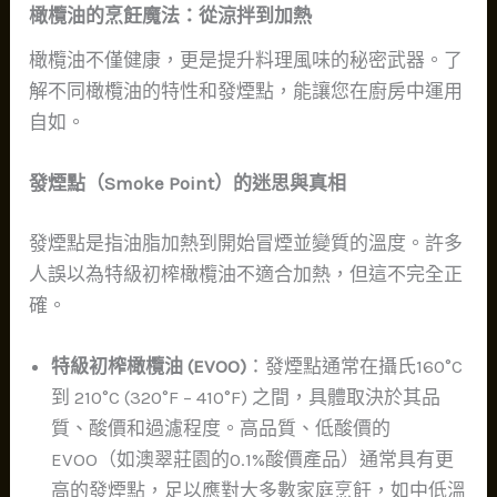
橄欖油的烹飪魔法：從涼拌到加熱
橄欖油不僅健康，更是提升料理風味的秘密武器。了
解不同橄欖油的特性和發煙點，能讓您在廚房中運用
自如。
發煙點（Smoke Point）的迷思與真相
發煙點是指油脂加熱到開始冒煙並變質的溫度。許多
人誤以為特級初榨橄欖油不適合加熱，但這不完全正
確。
特級初榨橄欖油 (EVOO)
：發煙點通常在攝氏160°C
到 210°C (320°F – 410°F) 之間，具體取決於其品
質、酸價和過濾程度。高品質、低酸價的
EVOO（如澳翠莊園的0.1%酸價產品）通常具有更
高的發煙點，足以應對大多數家庭烹飪，如中低溫