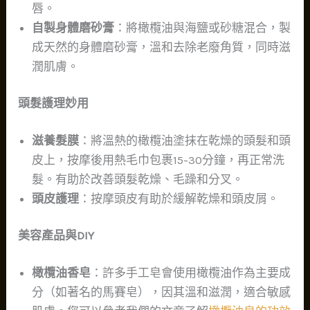
唇。
自製身體磨砂膏
：將橄欖油與海鹽或砂糖混合，製
成天然的身體磨砂膏，溫和去除老廢角質，同時滋
潤肌膚。
頭髮護理妙用
滋養髮膜
：將溫熱的橄欖油塗抹在乾燥的頭髮和頭
皮上，按摩後用熱毛巾包裹15-30分鐘，再正常洗
髮。有助於改善頭髮乾燥、毛躁和分叉。
頭皮護理
：按摩頭皮有助於緩解乾燥和頭皮屑。
美容產品與DIY
橄欖油香皂
：許多手工皂會使用橄欖油作為主要成
分（如著名的馬賽皂），因其溫和滋潤，適合敏感