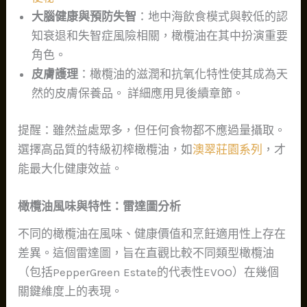
大腦健康與預防失智
：地中海飲食模式與較低的認
知衰退和失智症風險相關，橄欖油在其中扮演重要
角色。
皮膚護理
：橄欖油的滋潤和抗氧化特性使其成為天
然的皮膚保養品。 詳細應用見後續章節。
提醒：雖然益處眾多，但任何食物都不應過量攝取。
選擇高品質的特級初榨橄欖油，如
澳翠莊園系列
，才
能最大化健康效益。
橄欖油風味與特性：雷達圖分析
不同的橄欖油在風味、健康價值和烹飪適用性上存在
差異。這個雷達圖，旨在直觀比較不同類型橄欖油
（包括PepperGreen Estate的代表性EVOO）在幾個
關鍵維度上的表現。