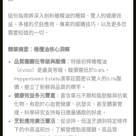
這份指南將深入剖析橄欖油的種類、驚人的健康效
益、多樣的烹飪應用、專業的選購技巧，以及更多您
需要知道的一切。
精華摘要：橄欖油核心洞察
品質關鍵在等級與酸價
：特級初榨橄欖油
（EVOO）是最高等級，酸價需低於0.8%。
PepperGreen Estate澳翠莊園更以驚人的0.1%酸
價，樹立了新鮮與品質的標竿。
健康效益多元豐富
：富含單元不飽和脂肪酸與抗氧
化物，有助於心血管健康、抗發炎、甚至體重管
理。科學研究支持每日適量攝取的好處。
烹飪應用廣泛靈活
：從涼拌、低溫烹調到特定條件
下的中高溫煎炒，了解發煙點是關鍵。高品質