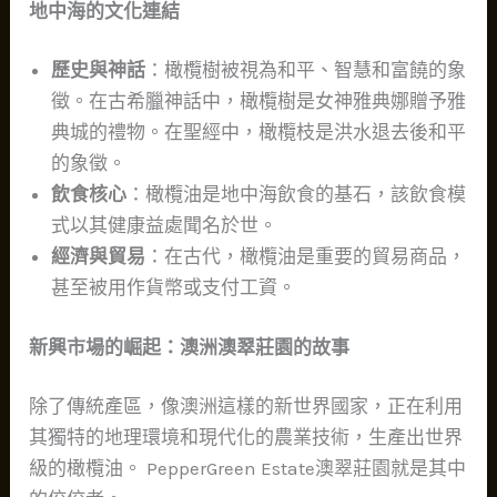
地中海的文化連結
歷史與神話
：橄欖樹被視為和平、智慧和富饒的象
徵。在古希臘神話中，橄欖樹是女神雅典娜贈予雅
典城的禮物。在聖經中，橄欖枝是洪水退去後和平
的象徵。
飲食核心
：橄欖油是地中海飲食的基石，該飲食模
式以其健康益處聞名於世。
經濟與貿易
：在古代，橄欖油是重要的貿易商品，
甚至被用作貨幣或支付工資。
新興市場的崛起：澳洲澳翠莊園的故事
除了傳統產區，像澳洲這樣的新世界國家，正在利用
其獨特的地理環境和現代化的農業技術，生產出世界
級的橄欖油。 PepperGreen Estate澳翠莊園就是其中