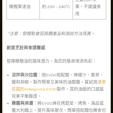
橄欖果渣油
約 230 – 240°C
業，不建議食
用
*注意：發煙點會因具體產品和測試方法而異。
創意烹飪與食譜靈感
發揮橄欖油的風味潛力，為您的餐桌增添色彩：
涼拌與沙拉醬
：用EVOO搭配醋、檸檬汁、香草、
鹽和胡椒，製作簡單又美味的油醋醬。嘗試用
澳翠
莊園的Arbequina EVOO
製作，其奶油般的口感能
完美平衡酸度。
蘸醬與淋灑
：將EVOO淋在烤蔬菜、烤魚、湯品或
義大利麵上，提升風味層次。簡單搭配麵包蘸食也