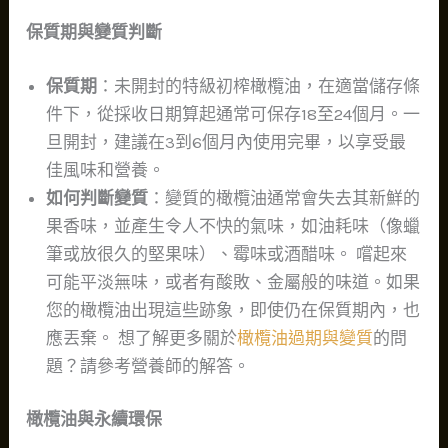
保質期與變質判斷
保質期
：未開封的特級初榨橄欖油，在適當儲存條
件下，從採收日期算起通常可保存18至24個月。一
旦開封，建議在3到6個月內使用完畢，以享受最
佳風味和營養。
如何判斷變質
：變質的橄欖油通常會失去其新鮮的
果香味，並產生令人不快的氣味，如油耗味（像蠟
筆或放很久的堅果味）、霉味或酒醋味。 嚐起來
可能平淡無味，或者有酸敗、金屬般的味道。如果
您的橄欖油出現這些跡象，即使仍在保質期內，也
應丟棄。 想了解更多關於
橄欖油過期與變質
的問
題？請參考營養師的解答。
橄欖油與永續環保