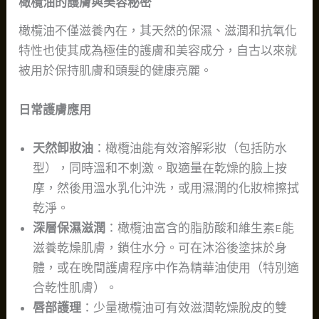
橄欖油的護膚與美容秘密
橄欖油不僅滋養內在，其天然的保濕、滋潤和抗氧化
特性也使其成為極佳的護膚和美容成分，自古以來就
被用於保持肌膚和頭髮的健康亮麗。
日常護膚應用
天然卸妝油
：橄欖油能有效溶解彩妝（包括防水
型），同時溫和不刺激。取適量在乾燥的臉上按
摩，然後用溫水乳化沖洗，或用濕潤的化妝棉擦拭
乾淨。
深層保濕滋潤
：橄欖油富含的脂肪酸和維生素E能
滋養乾燥肌膚，鎖住水分。可在沐浴後塗抹於身
體，或在晚間護膚程序中作為精華油使用（特別適
合乾性肌膚）。
唇部護理
：少量橄欖油可有效滋潤乾燥脫皮的雙