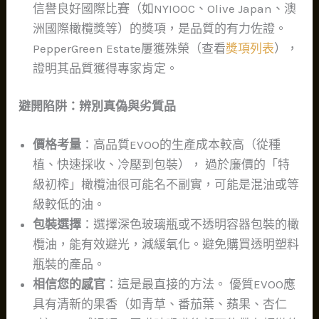
信譽良好國際比賽（如NYIOOC、Olive Japan、澳
洲國際橄欖獎等）的獎項，是品質的有力佐證。
PepperGreen Estate屢獲殊榮（查看
獎項列表
），
證明其品質獲得專家肯定。
避開陷阱：辨別真偽與劣質品
價格考量
：高品質EVOO的生產成本較高（從種
植、快速採收、冷壓到包裝）， 過於廉價的「特
級初榨」橄欖油很可能名不副實，可能是混油或等
級較低的油。
包裝選擇
：選擇深色玻璃瓶或不透明容器包裝的橄
欖油，能有效避光，減緩氧化。避免購買透明塑料
瓶裝的產品。
相信您的感官
：這是最直接的方法。 優質EVOO應
具有清新的果香（如青草、番茄葉、蘋果、杏仁