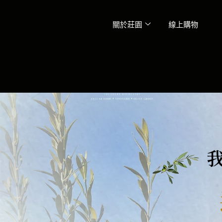
跳
至
關於莊園
線上購物
主
要
內
容