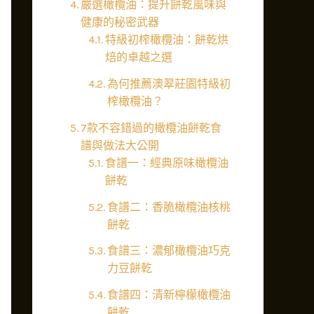
嚴選橄欖油：提升餅乾風味與
健康的秘密武器
特級初榨橄欖油：餅乾烘
焙的卓越之選
為何推薦澳翠莊園特級初
榨橄欖油？
7款不容錯過的橄欖油餅乾食
譜與做法大公開
食譜一：經典原味橄欖油
餅乾
食譜二：香脆橄欖油核桃
餅乾
食譜三：濃郁橄欖油巧克
力豆餅乾
食譜四：清新檸檬橄欖油
餅乾