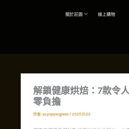
跳
至
關於莊園
線上購物
主
要
內
容
解鎖健康烘焙：7款令
零負擔
作者:
au.peppergreen
/
2025.10.22