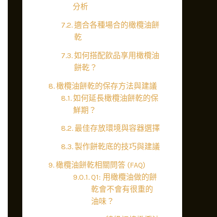
分析
適合各種場合的橄欖油餅
乾
如何搭配飲品享用橄欖油
餅乾？
橄欖油餅乾的保存方法與建議
如何延長橄欖油餅乾的保
鮮期？
最佳存放環境與容器選擇
製作餅乾底的技巧與建議
橄欖油餅乾相關問答 (FAQ)
Q1: 用橄欖油做的餅
乾會不會有很重的
油味？