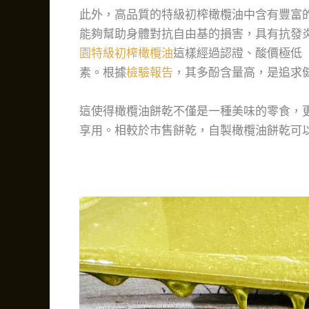
此外，高品質的特級初榨橄欖油中含有豐富
能夠幫助身體對抗自由基的損害，具有抗發
園特級初榨橄欖油
這樣經過認證、酸價極低（
素。根據
檢驗報告
，其多酚含量高，是追求
這使得橄欖油餅乾不僅是一種美味的零食，
享用。相較於市售餅乾，自製橄欖油餅乾可