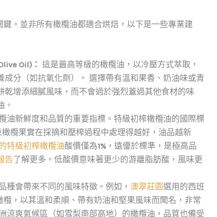
關鍵。並非所有橄欖油都適合烘焙，以下是一些專業建
ive Oil)：
這是最高等級的橄欖油，以冷壓方式萃取，
養成分（如抗氧化劑）。 選擇帶有溫和果香、奶油味或青
餅乾增添細膩風味，而不會過於強烈蓋過其他食材的味
油。
欖油新鮮度和品質的重要指標。特級初榨橄欖油的國際標
代表橄欖果實在採摘和壓榨過程中處理得越好，油品越新
的特級初榨橄欖油
酸價僅為
1%
，遠優於標準，是極高品
報告
了解更多。低酸價意味著更少的游離脂肪酸，風味更
品種會帶來不同的風味特徵。例如，
澳翠莊園
選用的西班
納）橄欖，以其溫和柔順、帶有奶油和堅果風味而聞名，非常
澳洲涼爽氣候區（如雪梨南部高地）的橄欖油，品質也備受