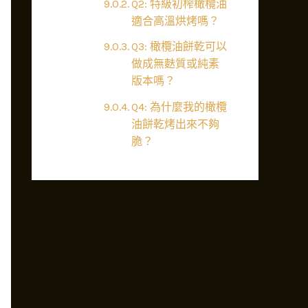
Q2: 特級初榨橄欖油
適合高溫烘烤嗎？
Q3: 橄欖油餅乾可以
做成無麩質或純素
版本嗎？
Q4: 為什麼我的橄欖
油餅乾烤出來不夠
脆？