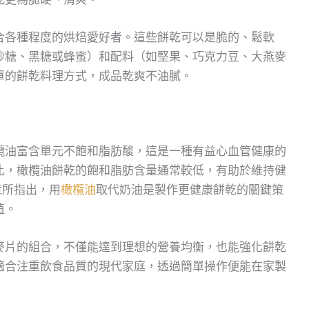
合各種程度的烘焙愛好者。這些餅乾可以是脆的、鬆軟
砂糖、黑糖或蜂蜜）和配料（如堅果、巧克力豆、大燕麥
單的餅乾料理方式，成品乾爽不油膩。
欖油富含單元不飽和脂肪酸，這是一種有益心血管健康的
比，橄欖油餅乾的飽和脂肪含量通常較低，有助於維持健
文章所指出，用
橄欖油
取代奶油是製作更健康餅乾的關鍵策
值。
燕麥片的組合，不僅能達到理想的營養均衡，也能強化餅乾
適合注重飲食品質的現代家庭，透過簡單操作便能在家製