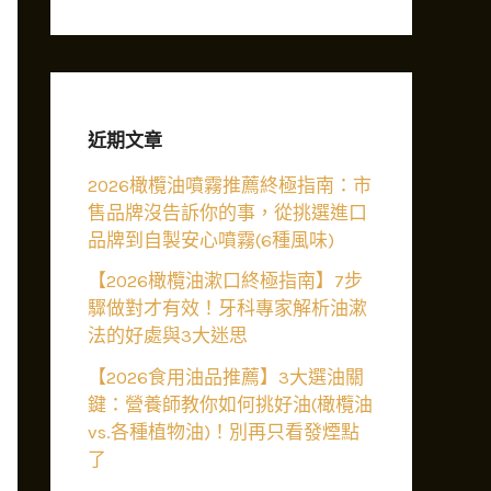
近期文章
2026橄欖油噴霧推薦終極指南：市
售品牌沒告訴你的事，從挑選進口
品牌到自製安心噴霧(6種風味)
【2026橄欖油漱口終極指南】7步
驟做對才有效！牙科專家解析油漱
法的好處與3大迷思
【2026食用油品推薦】3大選油關
鍵：營養師教你如何挑好油(橄欖油
vs.各種植物油)！別再只看發煙點
了