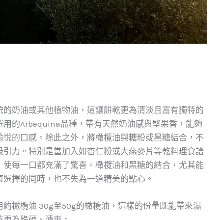
統的奶油或其他植物油，這讓餅乾更為清淡且富有獨特的
選用的Arbequina品種，帶有天然奶油感與堅果香，能夠
愉悅的口感。除此之外，將橄欖油與糖粉或黑糖結合，不
吸引力。特別是當加入如杏仁粉或大燕麥片等乾料理食譜
，使每一口都充滿了驚喜。橄欖油和黑糖的結合，尤其能
康選擇的同時，也不失為一道精美的點心。
用約橄欖油 30g至50g的橄欖油，這樣的份量既能帶來濕
乾更為脆硬、清爽。