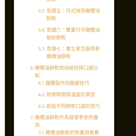
食譜五：日式抹茶橄欖油
餅乾
食譜六：雙重可可橄欖油
裂紋餅乾
食譜七：養生黑芝麻燕麥
橄欖油餅乾
橄欖油餅乾烘焙秘訣與口感比
較
麵團製作的關鍵技巧
烘烤時間與溫度的掌控
創造不同餅乾口感的技巧
橄欖油餅乾作為健康零食的優
勢
橄欖油餅乾的熱量與營養