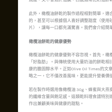
此外，橄欖油餅乾的製作過程相對簡單，適
的，甚至可以根據個人喜好調整甜度（使用
片），讓每一口都充滿驚喜。我們會介紹簡
橄欖油餅乾的健康優勢
橄欖油餅乾的健康優勢不容忽視。首先，橄
「好脂肪」。與傳統使用大量奶油的餅乾相
康的膽固醇水平。正如Olive Oil Times的
略之一，它不僅改善風味，更能提升營養價
若在製作時選用像橄欖油 30g、蜂蜜與大
的纖維含量與飽足感。這類乾料理食譜特別
作出兼顧美味與健康的甜點。