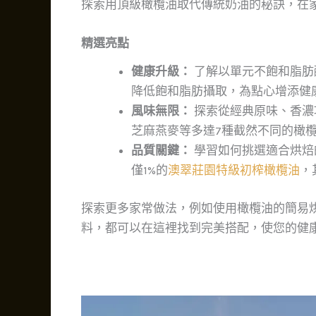
探索用頂級橄欖油取代傳統奶油的秘訣，在
精選亮點
健康升級：
了解以單元不飽和脂肪
降低飽和脂肪攝取，為點心增添健
風味無限：
探索從經典原味、香濃
芝麻燕麥等多達7種截然不同的橄
品質關鍵：
學習如何挑選適合烘焙
僅1%的
澳翠莊園特級初榨橄欖油
，
探索更多家常做法，例如使用橄欖油的簡易
料，都可以在這裡找到完美搭配，使您的健