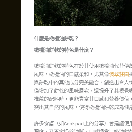
什麼是橄欖油餅乾？
橄欖油餅乾的特色是什麼？
橄欖油餅乾的特色在於其使用橄欖油代替傳
風味。橄欖油的口感柔和，尤其像
澳翠莊園
與餅乾中的其他成分完美融合，創造出令人
僅增加了餅乾的風味層次，還提升了其視覺
推薦的配料時，更能豐富其口感和營養價值
突出其自然的風味，使得橄欖油餅乾成為健
許多食譜（如Cookpad上的分享）會建議使
潤度，又不會過於油膩，口感通常比奶油餅