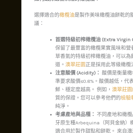
選擇適合的
橄欖油
是製作美味橄欖油餅乾的
議：
首選特級初榨橄欖油 (Extra Virgin Ol
保留了最豐富的橄欖果實風味和營
草香氣的特級初榨橄欖油，可以為
道。
澳翠莊園
正是採用此等級橄欖
注意酸價 (Acidity)：
酸價是衡量橄
準要求酸價≤0.8%。酸價越低，
鮮、穩定度越高。 例如，
澳翠莊園
質的保證。您可以參考他們的
檢驗
純淨。
考慮產地與品種：
不同產地和橄欖
牙原生種Arbequina（阿貝金
適合用於製作甜點和餅乾。 來自