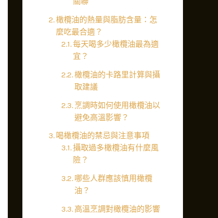
關聯
橄欖油的熱量與脂肪含量：怎
麼吃最合適？
每天喝多少橄欖油最為適
宜？
橄欖油的卡路里計算與攝
取建議
烹調時如何使用橄欖油以
避免高溫影響？
喝橄欖油的禁忌與注意事項
攝取過多橄欖油有什麼風
險？
哪些人群應該慎用橄欖
油？
高溫烹調對橄欖油的影響