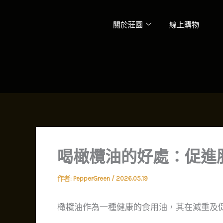
跳
至
關於莊園
線上購物
主
要
內
容
喝橄欖油的好處：促進
作者:
PepperGreen
/
2026.05.19
橄欖油作為一種健康的食用油，其在減重及