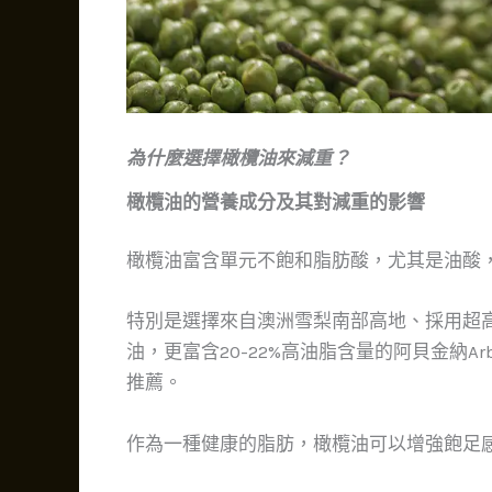
為什麼選擇橄欖油來減重？
橄欖油的營養成分及其對減重的影響
橄欖油富含單元不飽和脂肪酸，尤其是油酸
特別是選擇來自澳洲雪梨南部高地、採用超高密度種
油，更富含20-22%高油脂含量的阿貝金納A
推薦。
作為一種健康的脂肪，橄欖油可以增強飽足