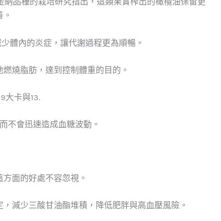
a對阿貝金納品種的栽培研究指出，這類果實榨出的橄欖油保留更
善。
於減少體內的炎症，讓代謝過程更為順暢。
地燃燒脂肪，達到控制體重的目的。
大卡與13.
，而不會迅速造成血糖波動。
這方面的好處不容忽視。
定，減少三酸甘油酯堆積，降低肥胖與高血壓風險。