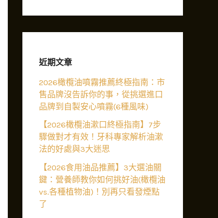
近期文章
2026橄欖油噴霧推薦終極指南：市
售品牌沒告訴你的事，從挑選進口
品牌到自製安心噴霧(6種風味)
【2026橄欖油漱口終極指南】7步
驟做對才有效！牙科專家解析油漱
法的好處與3大迷思
【2026食用油品推薦】3大選油關
鍵：營養師教你如何挑好油(橄欖油
vs.各種植物油)！別再只看發煙點
了