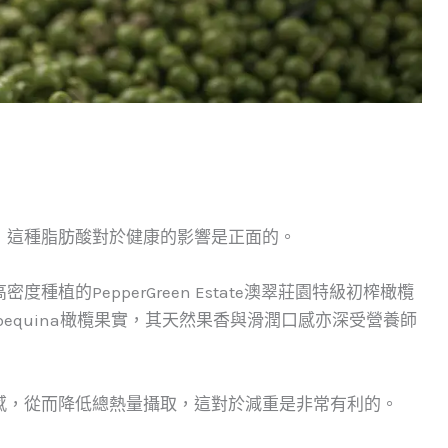
，這種脂肪酸對於健康的影響是正面的。
植的PepperGreen Estate澳翠莊園特級初榨橄欖
rbequina橄欖果實，其天然果香與滑潤口感亦深受營養師
感，從而降低總熱量攝取，這對於減重是非常有利的。