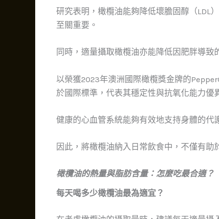
研究表明，橄欖油能夠降低壞膽固醇（LDL
至關重要。
同時，適量攝取橄欖油亦能降低因肥胖導致
以榮獲2023年澳洲國際橄欖獎金牌的PepperG
於國際標準，代表其穩定性與抗氧化能力優
健康的心血管系統能夠有效地支持身體的代
因此，將橄欖油納入日常飲食中，不僅有助
橄欖油的熱量與脂肪含量：怎麼吃最合適？
每天喝多少橄欖油最為適宜？