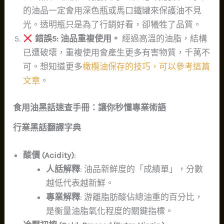
的油品一定會用深色瓶或馬口鐵罐來保護油不見
光。透明瓶只是為了行銷好看，卻犧牲了品質。
錯誤5: 油品重複使用。
經過高溫的油脂，結構
已遭破壞，重複使用會產生更多有害物質，千萬不
可。想知道更多
橄欖油保存的技巧，可以參考這篇
文章
。
食用油黑話速查手冊：讓你秒懂專業術語
行業黑話翻譯字典
酸價 (Acidity)
:
人話解釋
: 油品新鮮度的「成績單」，分數
越低代表越新鮮。
專業解釋
: 游離脂肪酸佔總油重的百分比，
是衡量油脂氧化程度的關鍵指標。