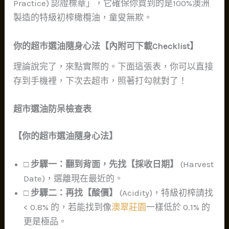
Practice) 認證標章」，它確保你買到的是100%澳洲
製造的特級初榨橄欖油，童叟無欺。
你的超市選油隨身心法【內附可下載Checklist】
理論說完了，來點實際的。下面這張表，你可以直接
存到手機裡，下次去超市，照著打勾就對了！
超市選油防呆檢查表
【你的超市選油隨身心法】
□ 步驟一：翻到背面，先找【採收日期】
(Harvest
Date)，選離現在最近的。
□ 步驟二：再找【酸價】
(Acidity)，特級初榨請找
< 0.8% 的，若能找到像
澳翠莊園
一樣低於 0.1% 的
更是極品。