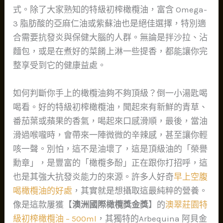
式。除了大家熟知的特級初榨橄欖油，富含 Omega-
3 脂肪酸的亞麻仁油或紫蘇油也是絕佳選擇，特別適
合需要抗發炎與保健大腦的人群。無論是拌沙拉、沾
麵包，或是在煮好的菜餚上淋一些提香，都能讓你完
整享受到它的健康益處。
如何判斷你手上的橄欖油夠不夠頂級？倒一小湯匙喝
喝看。好的特級初榨橄欖油，聞起來有新鮮的青草、
番茄葉或蘋果的香氣，喝起來口感滑順，最後，當油
滑過喉嚨時，會帶來一陣微微的辛辣感，甚至讓你輕
咳一聲。別怕，這不是油壞了，這是頂級油的「榮譽
勳章」，是豐富的「橄欖多酚」正在跟你打招呼，這
也是其強大抗發炎能力的來源。許多人好奇
早上空腹
喝橄欖油的好處
，其實就是想攝取這最純粹的營養。
像是這款屢獲【
澳洲國際橄欖獎金獎
】的
澳翠莊園特
級初榨橄欖油 – 500ml
，其獨特的Arbequina 阿貝金