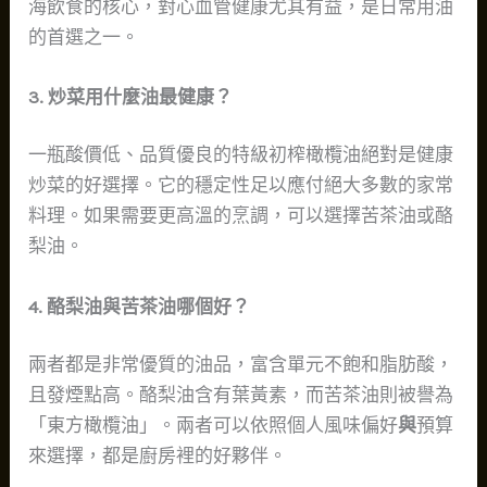
海飲食的核心，對心血管健康尤其有益，是日常用油
的首選之一。
3. 炒菜用什麼油最健康？
一瓶酸價低、品質優良的特級初榨橄欖油絕對是健康
炒菜的好選擇。它的穩定性足以應付絕大多數的家常
料理。如果需要更高溫的烹調，可以選擇苦茶油或酪
梨油。
4. 酪梨油與苦茶油哪個好？
兩者都是非常優質的油品，富含單元不飽和脂肪酸，
且發煙點高。酪梨油含有葉黃素，而苦茶油則被譽為
「東方橄欖油」。兩者可以依照個人風味偏好
與
預算
來選擇，都是廚房裡的好夥伴。