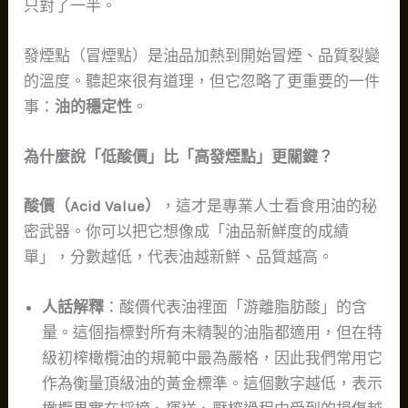
只對了一半。
發煙點（冒煙點）是油品加熱到開始冒煙、品質裂變
的溫度。聽起來很有道理，但它忽略了更重要的一件
事：
油的穩定性
。
為什麼說「低酸價」比「高發煙點」更關鍵？
酸價（Acid Value）
，這才是專業人士看食用油的秘
密武器。你可以把它想像成「油品新鮮度的成績
單」，分數越低，代表油越新鮮、品質越高。
人話解釋
：酸價代表油裡面「游離脂肪酸」的含
量。這個指標對所有未精製的油脂都適用，但在特
級初榨橄欖油的規範中最為嚴格，因此我們常用它
作為衡量頂級油的黃金標準。這個數字越低，表示