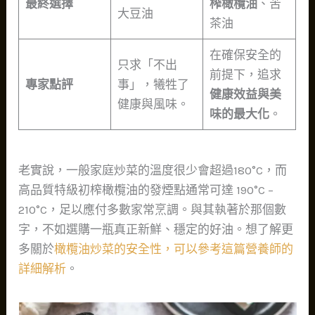
最終選擇
榨橄欖油
、苦
大豆油
茶油
在確保安全的
只求「不出
前提下，追求
專家點評
事」，犧牲了
健康效益與美
健康與風味。
味的最大化
。
老實說，一般家庭炒菜的溫度很少會超過180°C，而
高品質特級初榨橄欖油的發煙點通常可達 190°C –
210°C，足以應付多數家常烹調。與其執著於那個數
字，不如選購一瓶真正新鮮、穩定的好油。想了解更
多關於
橄欖油炒菜的安全性，可以參考這篇營養師的
詳細解析
。