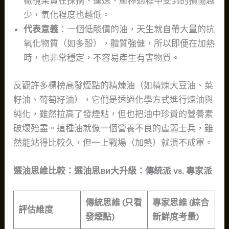
橄欖果實在採摘、運送、壓榨過程中受到的損傷越
少，氧化程度也越低。
代表意義
：一個低酸價的油，天生就自帶大量的抗
氧化物質（如多酚），體質強健，所以即便在加熱
時，也非常穩定，不容易產生有害物質。
反觀許多標榜高發煙點的精煉油（如精煉大豆油、菜
籽油、葡萄籽油），它們是透過化學方式進行煉油與
純化，雖然拉高了發煙點，但也把油中珍貴的營養素
破壞殆盡。這種油就像一個營養不良的虛弱士兵，雖
然能站得比較久，但一上戰場（加熱）就潰不成軍。
選油思維比較：選油思ви大升級：傳統派 vs. 專家派
傳統思維 (只看
專家思維 (綜合
評估維度
發煙點)
新鮮度考量)