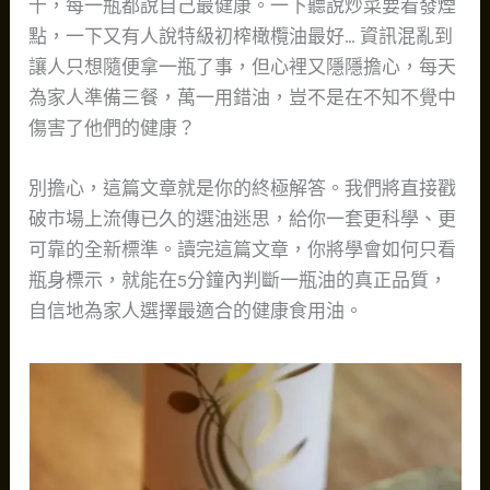
千，每一瓶都說自己最健康。一下聽說炒菜要看發煙
點，一下又有人說特級初榨橄欖油最好… 資訊混亂到
讓人只想隨便拿一瓶了事，但心裡又隱隱擔心，每天
為家人準備三餐，萬一用錯油，豈不是在不知不覺中
傷害了他們的健康？
別擔心，這篇文章就是你的終極解答。我們將直接戳
破市場上流傳已久的選油迷思，給你一套更科學、更
可靠的全新標準。讀完這篇文章，你將學會如何只看
瓶身標示，就能在5分鐘內判斷一瓶油的真正品質，
自信地為家人選擇最適合的健康食用油。