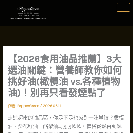
跳
至
主
要
內
容
【2026食用油品推薦】3大
選油關鍵：營養師教你如何
挑好油(橄欖油 vs.各種植物
油)！別再只看發煙點了
作者:
PepperGreen
/
2026.06.11
走進超市的油品區，你是不是也感到一陣暈眩？橄欖
油、葵花籽油、酪梨油…瓶瓶罐罐，價格從幾百到幾