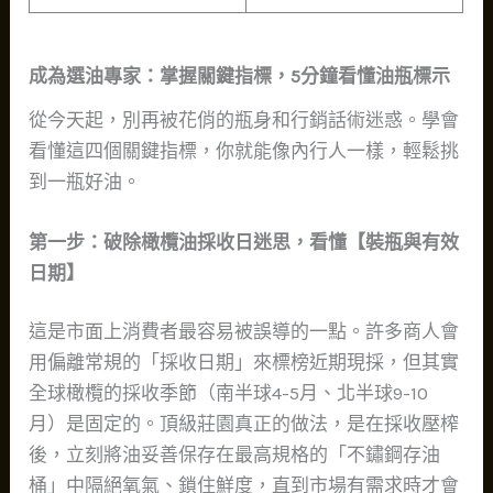
成為選油專家：掌握關鍵指標，5分鐘看懂油瓶標示
從今天起，別再被花俏的瓶身和行銷話術迷惑。學會
看懂這四個關鍵指標，你就能像內行人一樣，輕鬆挑
到一瓶好油。
第一步：破除橄欖油採收日迷思，看懂【裝瓶與有效
日期】
這是市面上消費者最容易被誤導的一點。許多商人會
用偏離常規的「採收日期」來標榜近期現採，但其實
全球橄欖的採收季節（南半球4-5月、北半球9-10
月）是固定的。頂級莊園真正的做法，是在採收壓榨
後，立刻將油妥善保存在最高規格的「不鏽鋼存油
桶」中隔絕氧氣、鎖住鮮度，直到市場有需求時才會