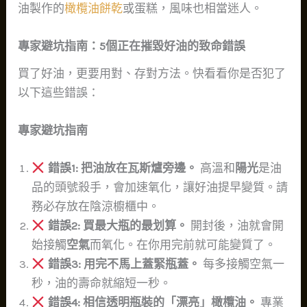
油製作的
橄欖油餅乾
或蛋糕，風味也相當迷人。
專家避坑指南：5個正在摧毀好油的致命錯誤
買了好油，更要用對、存對方法。快看看你是否犯了
以下這些錯誤：
專家避坑指南
錯誤1: 把油放在瓦斯爐旁邊。
高溫和
陽光
是油
品的頭號殺手，會加速氧化，讓好油提早變質。請
務必存放在陰涼櫥櫃中。
錯誤2: 買最大瓶的最划算。
開封後，油就會開
始接觸
空氣
而氧化。在你用完前就可能變質了。
錯誤3: 用完不馬上蓋緊瓶蓋。
每多接觸空氣一
秒，油的壽命就縮短一秒。
錯誤4: 相信透明瓶裝的「漂亮」橄欖油。
專業