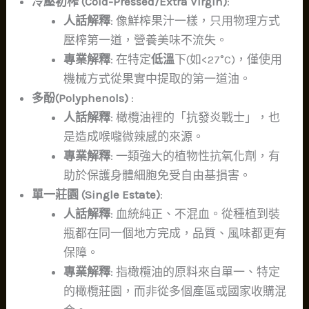
冷壓初榨 (Cold-Pressed/Extra Virgin)
:
人話解釋
: 像鮮榨果汁一樣，只用物理方式
壓榨第一道，營養美味不流失。
專業解釋
: 在特定
低溫
下(如<27°C)，僅使用
機械方式從果實中提取的第一道油。
多酚(Polyphenols)
:
人話解釋
: 橄欖油裡的「抗發炎戰士」，也
是造成喉嚨微辣感的來源。
專業解釋
: 一類強大的植物性抗氧化劑，有
助於保護身體細胞免受自由基損害。
單一莊園 (Single Estate)
:
人話解釋
: 血統純正、不混血。從種植到裝
瓶都在同一個地方完成，品質、風味都更有
保障。
專業解釋
: 指橄欖油的原料來自單一、特定
的橄欖莊園，而非從多個產區或國家收購混