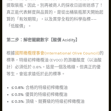
提取裝瓶。因此，別再被商人的採收日話術迷惑了！
真正能代表鮮度與品質的，是從出桶裝瓶那天開始起
算的「有效期限」，以及貫穿全程的科學指標——
「低酸價」。
第二步：解密關鍵數字【酸價 Acidity】
根據
國際橄欖理事會(International Olive Council)
的
標準，特級初榨橄欖油 (EVOO) 的游離酸度（以油酸
計）必須低於 0.8%。這是一個及格線。但真正的優
等生，會追求遠低於此的標準。
≤ 0.8%
: 合格的特級初榨橄欖油
≤ 0.5%
: 優質的特級初榨橄欖油
≤ 0.3%
: 頂級、競賽級的特級初榨橄欖油