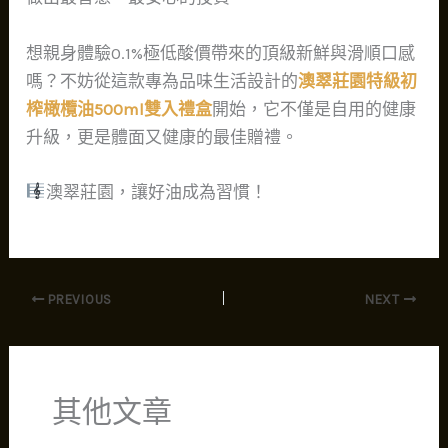
想親身體驗0.1%極低酸價帶來的頂級新鮮與滑順口感
嗎？不妨從這款專為品味生活設計的
澳翠莊園特級初
榨橄欖油500ml雙入禮盒
開始，它不僅是自用的健康
升級，更是體面又健康的最佳贈禮。
澳翠莊園，讓好油成為習慣！
PREVIOUS
NEXT
其他文章