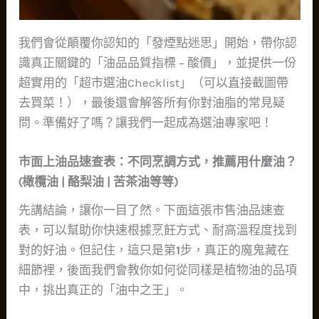
我們會從顛覆你認知的「發煙點迷思」開始，帶你認
識真正關鍵的「油品品質指標 – 酸價」，並提供一份
超實用的「超市選油Checklist」（可以直接截圖帶
去買菜！），最後還會解答所有你對油脂的常見疑
問。準備好了嗎？讓我們一起成為選油專家吧！
市面上油品速查表：不同烹調方式，推薦用什麼油？
(橄欖油 | 酪梨油 | 苦茶油等等)
先講結論，讓你一目了然。下面這張市售油品速查
表，可以幫助你快速根據烹飪方式、耐高溫程度找到
對的好油。但記住，這只是第
1
步，真正的魔鬼藏在
細節裡，後面我們會教你如何從同樣是植物油的品項
中，挑出真正的「油中之王」。