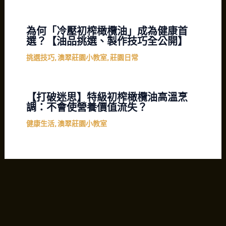
為何「冷壓初榨橄欖油」成為健康首
選？【油品挑選、製作技巧全公開】
挑選技巧
,
澳翠莊園小教室
,
莊園日常
【打破迷思】特級初榨橄欖油高溫烹
調：不會使營養價值流失？
健康生活
,
澳翠莊園小教室