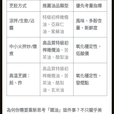
烹飪方式
推薦油品類型
優先考量指標
特級初榨橄欖
涼拌/生飲/沾
風味、多酚含
油、亞麻仁
醬
量、新鮮度
油、紫蘇油
高品質特級初
中小火拌炒/燉
氧化穩定性、
榨橄欖油
、苦
煮
低酸價
茶油、酪梨油
高品質特級初
高溫烹調：
榨橄欖油、苦
氧化穩定性、
煎、炸
茶油、酪梨
發煙點
油、玄米油
為何你需要重新思考「選油」這件事？不只關乎美