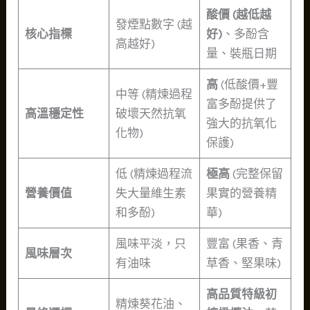
酸價 (越低越
發煙點數字 (越
核心指標
好)
、多酚含
高越好)
量、裝瓶日期
高
(低酸價+豐
中等 (精煉過程
富多酚提供了
高溫穩定性
破壞天然抗氧
強大的抗氧化
化物)
保護)
低 (精煉過程流
極高
(完整保留
營養價值
失大量維生素
果實的營養精
和多酚)
華)
風味平淡，只
豐富 (果香、青
風味層次
有油味
草香、堅果味)
高品質特級初
精煉葵花油、