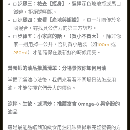
□ 步驟三：檢查【瓶身】
，選擇深色玻璃瓶或馬口
鐵罐，拒絕透明瓶。
□ 步驟四：查看【產地與認證】
，單一莊園優於多
國混合，尋找具公信力的第三方認證。
□ 步驟五：小家庭的話，
【
買小不買大】
，除非你
家一週用掉一公升，否則買小瓶裝（如
100ml
或
250ml
）才能確保在最新鮮的時候用完。
營養師的油品推薦清單：分場景教你如何用油
掌握了選油心法後，我們來看看不同場景該怎麼用
油，才能發揮它們最大的價值。
涼拌、生飲、或清炒：推薦富含 Omega-3 與多酚的
油品
這是最能品嚐到頂級食用油風味與攝取完整營養的方