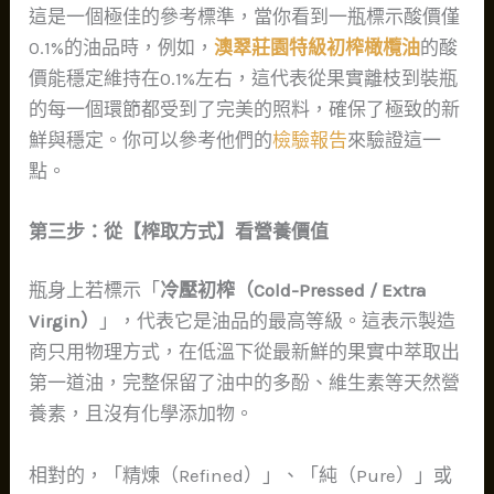
這是一個極佳的參考標準，當你看到一瓶標示酸價僅
0.1%的油品時，例如，
澳翠莊園特級初榨橄欖油
的酸
價能穩定維持在0.1%左右，這代表從果實離枝到裝瓶
的每一個環節都受到了完美的照料，確保了極致的新
鮮與穩定。你可以參考他們的
檢驗報告
來驗證這一
點。
第三步：從【榨取方式】看營養價值
瓶身上若標示「
冷壓初榨（Cold-Pressed / Extra
Virgin）
」，代表它是油品的最高等級。這表示製造
商只用物理方式，在低溫下從最新鮮的果實中萃取出
第一道油，完整保留了油中的多酚、維生素等天然營
養素，且沒有化學添加物。
相對的，「精煉（Refined）」、「純（Pure）」或