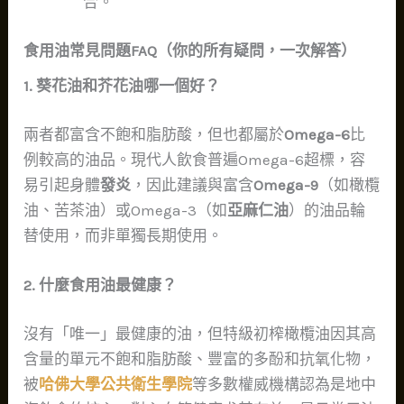
合。
食用油常見問題FAQ（你的所有疑問，一次解答）
1. 葵花油和芥花油哪一個好？
兩者都富含不飽和脂肪酸，但也都屬於
Omega-6
比
例較高的油品。現代人飲食普遍Omega-6超標，容
易引起身體
發炎
，因此建議與富含
Omega-9
（如橄欖
油、苦茶油）或Omega-3（如
亞麻仁油
）的油品輪
替使用，而非單獨長期使用。
2. 什麼食用油最健康？
沒有「唯一」最健康的油，但特級初榨橄欖油因其高
含量的單元不飽和脂肪酸、豐富的多酚和抗氧化物，
被
哈佛大學公共衛生學院
等多數權威機構認為是地中