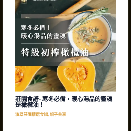
莊園食譜- 寒冬必備，暖心湯品的靈魂
是橄欖油！
澳翠莊園精選食譜
,
親子共享