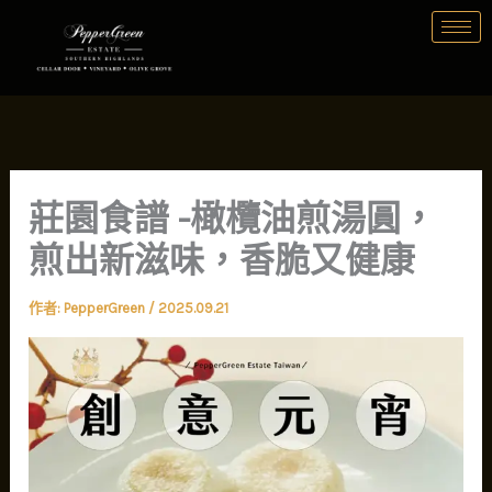
跳
至
主
要
內
容
莊園食譜 -橄欖油煎湯圓，
煎出新滋味，香脆又健康
作者:
PepperGreen
/
2025.09.21