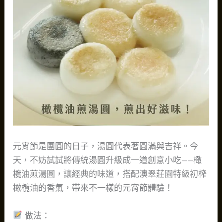
元宵節是團圓的日子，湯圓代表著圓滿與吉祥。今
天，不妨試試將傳統湯圓升級成一道創意小吃——橄
欖油煎湯圓，讓經典的味道，搭配澳翠莊園特級初榨
橄欖油的香氣，帶來不一樣的元宵節體驗！
做法：