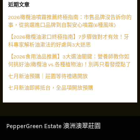
近期文章
2026橄欖油噴霧推薦終極指南：市售品牌沒告訴你的
事，從挑選進口品牌到自製安心噴霧(6種風味)
【2026橄欖油漱口終極指南】7步驟做對才有效！牙
科專家解析油漱法的好處與3大迷思
【2026食用油品推薦】3大選油關鍵：營養師教你如
何挑好油(橄欖油 vs.各種植物油)！別再只看發煙點了
七月新油預購｜莊園等待禮遇開放
七月新油即將抵台，全品項開放預購
PepperGreen Estate 澳洲澳翠莊園