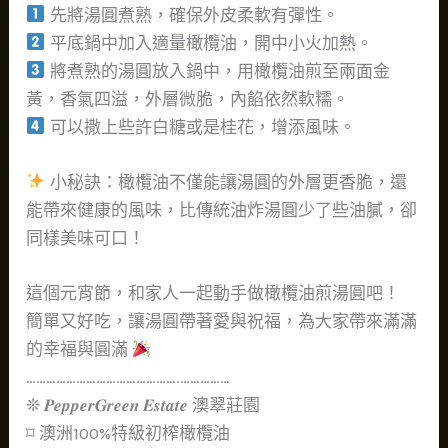
先將湯圓煮熟，確保外皮柔軟有彈性。
平底鍋中加入適量橄欖油，開中小火加熱。
將煮熟的湯圓放入鍋中，用橄欖油煎至兩面金
黃，香氣四溢，外層微脆，內餡依然軟糯。
可以撒上些許白糖或是桂花，增添風味。
小秘訣：橄欖油不僅能讓湯圓的外層更香脆，還
能帶來健康的風味，比傳統油炸湯圓少了些油膩，卻
同樣美味可口！
這個元宵節，和家人一起動手做橄欖油煎湯圓吧！
簡單又好吃，讓湯圓帶著愛與祝福，為大家帶來滿滿
的幸福與圓滿
……………………………………….……………
❊ 𝑷𝒆𝒑𝒑𝒆𝒓𝑮𝒓𝒆𝒆𝒏 𝑬𝒔𝒕𝒂𝒕𝒆 澳翠莊園
⌑ 澳洲100%特級初榨橄欖油