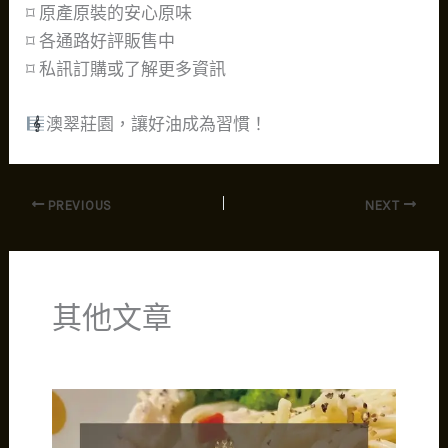
⌑ 原產原裝的安心原味
⌑ 各通路好評販售中
⌑ 私訊訂購或了解更多資訊
澳翠莊園，讓好油成為習慣！
PREVIOUS
NEXT
其他文章