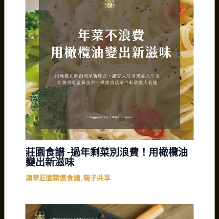
莊園食譜 -過年剩菜別浪費！用橄欖油
變出新滋味
澳翠莊園精選食譜
,
親子共享